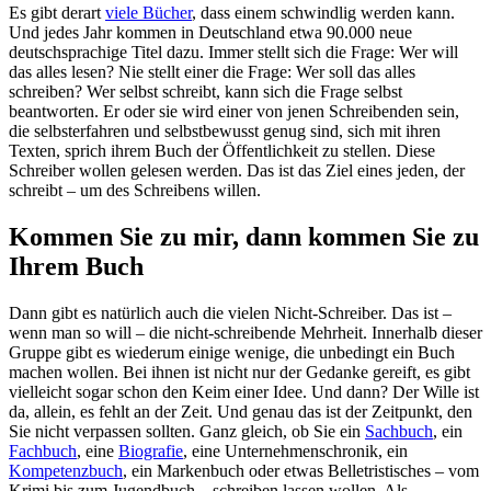
Es gibt derart
viele Bücher
, dass einem schwindlig werden kann.
Und jedes Jahr kommen in Deutschland etwa 90.000 neue
deutschsprachige Titel dazu. Immer stellt sich die Frage: Wer will
das alles lesen? Nie stellt einer die Frage: Wer soll das alles
schreiben? Wer selbst schreibt, kann sich die Frage selbst
beantworten. Er oder sie wird einer von jenen Schreibenden sein,
die selbsterfahren und selbstbewusst genug sind, sich mit ihren
Texten, sprich ihrem Buch der Öffentlichkeit zu stellen. Diese
Schreiber wollen gelesen werden. Das ist das Ziel eines jeden, der
schreibt – um des Schreibens willen.
Kommen Sie zu mir, dann kommen Sie zu
Ihrem Buch
Dann gibt es natürlich auch die vielen Nicht-Schreiber. Das ist –
wenn man so will – die nicht-schreibende Mehrheit. Innerhalb dieser
Gruppe gibt es wiederum einige wenige, die unbedingt ein Buch
machen wollen. Bei ihnen ist nicht nur der Gedanke gereift, es gibt
vielleicht sogar schon den Keim einer Idee. Und dann? Der Wille ist
da, allein, es fehlt an der Zeit. Und genau das ist der Zeitpunkt, den
Sie nicht verpassen sollten. Ganz gleich, ob Sie ein
Sachbuch
, ein
Fachbuch
, eine
Biografie
, eine Unternehmenschronik, ein
Kompetenzbuch
, ein Markenbuch oder etwas Belletristisches – vom
Krimi bis zum Jugendbuch – schreiben lassen wollen. Als