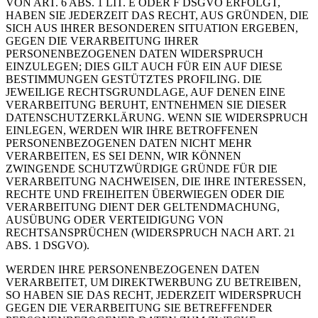
VON ART. 6 ABS. 1 LIT. E ODER F DSGVO ERFOLGT,
HABEN SIE JEDERZEIT DAS RECHT, AUS GRÜNDEN, DIE
SICH AUS IHRER BESONDEREN SITUATION ERGEBEN,
GEGEN DIE VERARBEITUNG IHRER
PERSONENBEZOGENEN DATEN WIDERSPRUCH
EINZULEGEN; DIES GILT AUCH FÜR EIN AUF DIESE
BESTIMMUNGEN GESTÜTZTES PROFILING. DIE
JEWEILIGE RECHTSGRUNDLAGE, AUF DENEN EINE
VERARBEITUNG BERUHT, ENTNEHMEN SIE DIESER
DATENSCHUTZERKLÄRUNG. WENN SIE WIDERSPRUCH
EINLEGEN, WERDEN WIR IHRE BETROFFENEN
PERSONENBEZOGENEN DATEN NICHT MEHR
VERARBEITEN, ES SEI DENN, WIR KÖNNEN
ZWINGENDE SCHUTZWÜRDIGE GRÜNDE FÜR DIE
VERARBEITUNG NACHWEISEN, DIE IHRE INTERESSEN,
RECHTE UND FREIHEITEN ÜBERWIEGEN ODER DIE
VERARBEITUNG DIENT DER GELTENDMACHUNG,
AUSÜBUNG ODER VERTEIDIGUNG VON
RECHTSANSPRÜCHEN (WIDERSPRUCH NACH ART. 21
ABS. 1 DSGVO).
WERDEN IHRE PERSONENBEZOGENEN DATEN
VERARBEITET, UM DIREKTWERBUNG ZU BETREIBEN,
SO HABEN SIE DAS RECHT, JEDERZEIT WIDERSPRUCH
GEGEN DIE VERARBEITUNG SIE BETREFFENDER