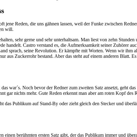
ss
 oft jene Reden, die uns gähnen lassen, weil der Funke zwischen Redn
en will.
ehalten, sehr gerne und sehr unterhaltsam. Man liest von zehn Stunden 
e handelt. Castro verstand es, die Aufmerksamkeit seiner Zuhörer auch 
in Land sprach, seine Revolution. Er kämpfte mit Worten. Wenn wir ihm 
ht nur aus Zuckerrohr bestand. Aber das steht auf einem anderen Blatt
nd das war´s. Noch bevor der Redner zum zweiten Satz ansetzt, geht d
rennt gar nichts mehr. Gute Reden erkennt man aber am roten Kopf des
ht das Publikum auf Stand-By oder zieht gleich den Stecker und überl
 einen berühmten ersten Satz gibt, der das Publikum immer und überall t