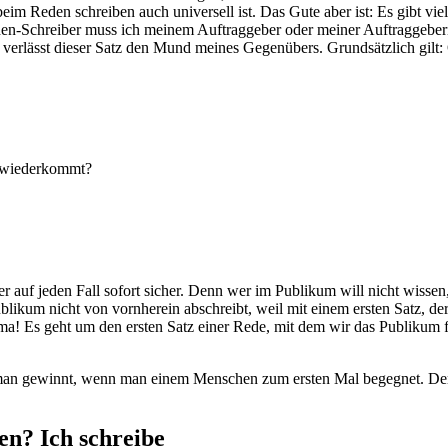
r beim Reden schreiben auch universell ist. Das Gute aber ist: Es gibt vi
en-Schreiber muss ich meinem Auftraggeber oder meiner Auftraggeberin 
 verlässt dieser Satz den Mund meines Gegenübers. Grundsätzlich gilt: O
hr wiederkommt?
auf jeden Fall sofort sicher. Denn wer im Publikum will nicht wissen
blikum nicht von vornherein abschreibt, weil mit einem ersten Satz, d
rama! Es geht um den ersten Satz einer Rede, mit dem wir das Publiku
en man gewinnt, wenn man einem Menschen zum ersten Mal begegnet. De
n? Ich schreibe